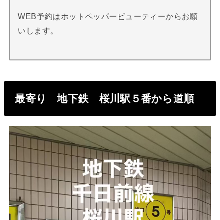
WEB予約はホットペッパービューティーからお願
いします。
最寄り 地下鉄 桜川駅５番から道順
動
画
プ
レ
ー
ヤ