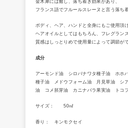
金木犀には癒し、落ち着き効果があり、
フランス語でフルールスレーヌと言う落ち
ボディ、ヘア、ハンドと全身にもご使用頂
ヘアオイルとしてはもちろん、フレグラン
質感はしっとりめで使用量によって調節が
成分
アーモンド油 シロバナワタ種子油 ホホ
種子油 メドウフォーム油 月見草油 シ
油 コメ胚芽油 カニナバラ果実油 トコ
サイズ： 50㎖
香り： キンモクセイ