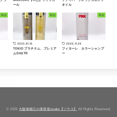
ール
オイル
商品
商品
商品
2023.01.15
2022.11.25
TOKIO プラチナム、プレミア
フィヨーレ カラーシャンプ
ムSH&TR
ー
© 2026
大阪南堀江の美容室souko【ソウコ】
All Rights Reserved.