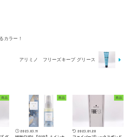
るカラー！
アリミノ フリーズキープ グリース
商品
商品
商品
2023.03.11
2023.01.20
プ グ
MIINCURL【미인】ミインカ
ファイバープレックスボンド