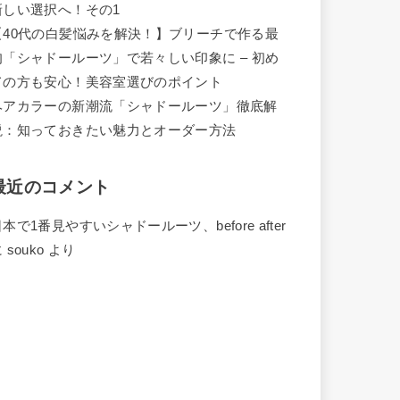
新しい選択へ！その1
【40代の白髪悩みを解決！】ブリーチで作る最
旬「シャドールーツ」で若々しい印象に – 初め
ての方も安心！美容室選びのポイント
ヘアカラーの新潮流「シャドールーツ」徹底解
説：知っておきたい魅力とオーダー方法
最近のコメント
本で1番見やすいシャドールーツ、before after
に
souko
より