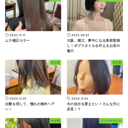
2023.11.17
2023.08.03
ムラ補正カラー
大阪、堀江、夢中になる美容室探
し！ボブスタイルを叶えるお店の
魅力
未分類
未分類
2022.11.30
2022.11.24
白髪を消して、憧れの海外ヘア
今の自分を変えたい！そんな方に
へ！
必見！？
未分類
ブリーチカラー